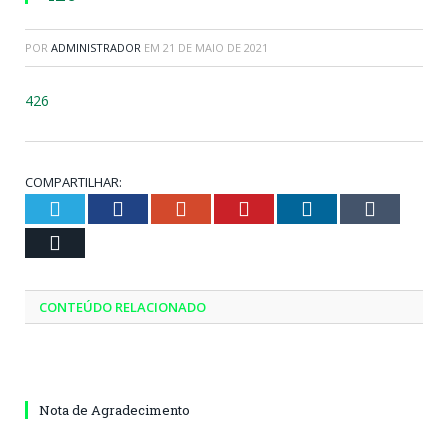
POR
ADMINISTRADOR
EM
21 DE MAIO DE 2021
426
COMPARTILHAR:
Twitter
Facebook
Google+
Pinterest
LinkedIn
Tumblr
Email
CONTEÚDO RELACIONADO
Nota de Agradecimento