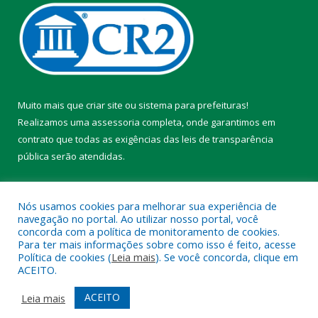
Muito mais que
criar site
ou
sistema para prefeituras
!
Realizamos uma
assessoria
completa, onde garantimos em
contrato que todas as exigências das
leis de transparência
pública
serão atendidas.
Conheça o
PNTP
e o
Radar da Transparência Pública
Nós usamos cookies para melhorar sua experiência de
navegação no portal. Ao utilizar nosso portal, você
concorda com a política de monitoramento de cookies.
Para ter mais informações sobre como isso é feito, acesse
Política de cookies (
Leia mais
). Se você concorda, clique em
Todos os direitos reservados a Prefeitura Municipal de Chaves.
ACEITO.
Mapa do Site
Acessar Área Administrativa
ACEITO
Leia mais
Acessar Webmail