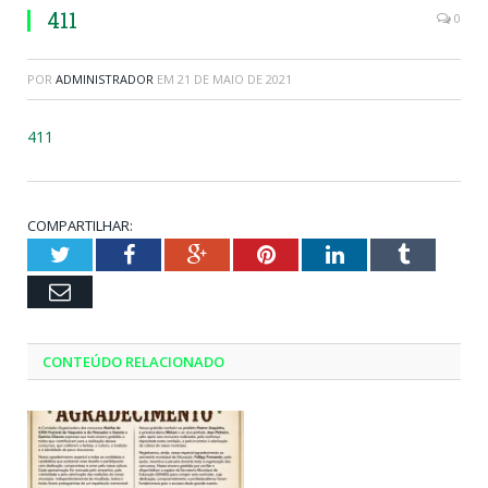
411
0
POR
ADMINISTRADOR
EM
21 DE MAIO DE 2021
411
COMPARTILHAR:
Twitter
Facebook
Google+
Pinterest
LinkedIn
Tumblr
Email
CONTEÚDO RELACIONADO