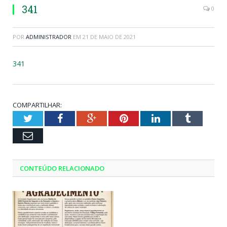
341
0
POR
ADMINISTRADOR
EM
21 DE MAIO DE 2021
341
COMPARTILHAR:
Twitter
Facebook
Google+
Pinterest
LinkedIn
Tumblr
Email
CONTEÚDO RELACIONADO