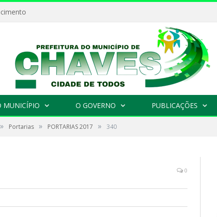
ecimento
 MUNICÍPIO
O GOVERNO
PUBLICAÇÕES
»
»
»
Portarias
PORTARIAS 2017
340
0