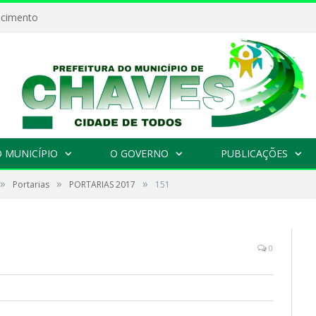
ecimento
 MUNICÍPIO
O GOVERNO
PUBLICAÇÕES
»
»
»
Portarias
PORTARIAS 2017
151
0