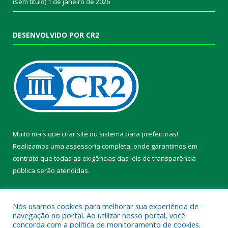
(sem título)
1 de janeiro de 2026
DESENVOLVIDO POR CR2
Muito mais que
criar site
ou
sistema para prefeituras
!
Realizamos uma
assessoria
completa, onde garantimos em
contrato que todas as exigências das
leis de transparência
pública
serão atendidas.
Conheça o
PNTP
e o
Radar da Transparência Pública
Nós usamos cookies para melhorar sua experiência de
navegação no portal. Ao utilizar nosso portal, você
concorda com a política de monitoramento de cookies.