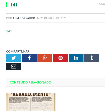
141
0
POR
ADMINISTRADOR
EM
21 DE MAIO DE 2021
141
COMPARTILHAR:
Twitter
Facebook
Google+
Pinterest
LinkedIn
Tumblr
Email
CONTEÚDO RELACIONADO