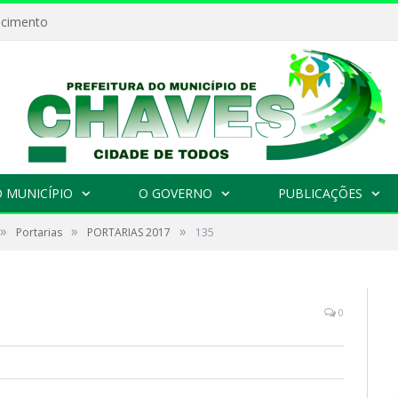
ecimento
 MUNICÍPIO
O GOVERNO
PUBLICAÇÕES
»
»
»
Portarias
PORTARIAS 2017
135
0