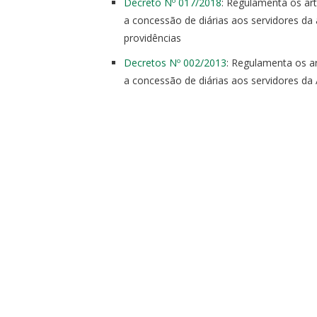
Decreto Nº 017/2018
: Regulamenta os ar
a
concessão
de
diárias
aos servidores
da
providências
Decretos Nº 002/2013
: Regulamenta os a
a
concessão
de
diárias
aos servidores
da