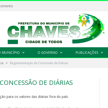
ecimento
 MUNICÍPIO
O GOVERNO
PUBLICAÇÕES
»
cia
Regulamentação da Concessão de Diárias
CONCESSÃO DE DIÁRIAS
ação
para os valores das
diárias
fora do
pa
ís.