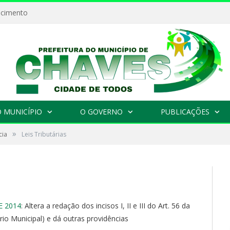
ecimento
 MUNICÍPIO
O GOVERNO
PUBLICAÇÕES
»
cia
Leis Tributárias
E 2014
: Altera a redação dos incisos I, II e III do Art. 56 da
rio Municipal) e dá outras providências