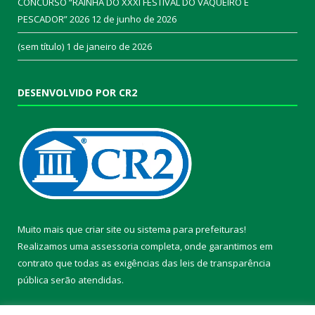
CONCURSO “RAINHA DO XXXI FESTIVAL DO VAQUEIRO E
PESCADOR” 2026
12 de junho de 2026
(sem título)
1 de janeiro de 2026
DESENVOLVIDO POR CR2
Muito mais que
criar site
ou
sistema para prefeituras
!
Realizamos uma
assessoria
completa, onde garantimos em
contrato que todas as exigências das
leis de transparência
pública
serão atendidas.
Conheça o
PNTP
e o
Radar da Transparência Pública