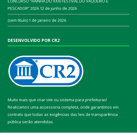
CONCURSO “RAINHA DO XXXI FESTIVAL DO VAQUEIRO E
PESCADOR” 2026
12 de junho de 2026
(sem título)
1 de janeiro de 2026
DESENVOLVIDO POR CR2
Muito mais que
criar site
ou
sistema para prefeituras
!
Realizamos uma
assessoria
completa, onde garantimos em
contrato que todas as exigências das
leis de transparência
pública
serão atendidas.
Conheça o
PNTP
e o
Radar da Transparência Pública