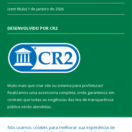
(sem título)
1 de janeiro de 2026
DESENVOLVIDO POR CR2
Muito mais que
criar site
ou
sistema para prefeituras
!
Realizamos uma
assessoria
completa, onde garantimos em
contrato que todas as exigências das
leis de transparência
pública
serão atendidas.
Conheça o
PNTP
e o
Radar da Transparência Pública
Nós usamos cookies para melhorar sua experiência de