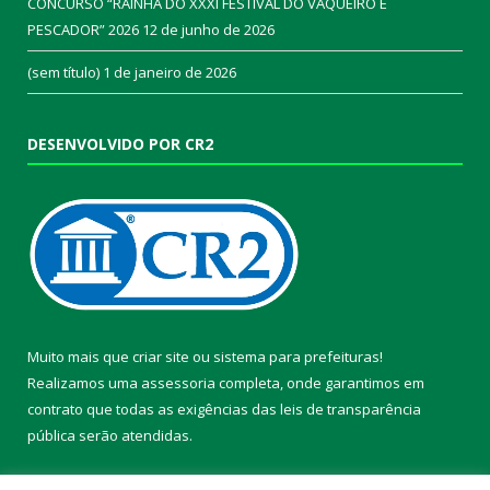
CONCURSO “RAINHA DO XXXI FESTIVAL DO VAQUEIRO E
PESCADOR” 2026
12 de junho de 2026
(sem título)
1 de janeiro de 2026
DESENVOLVIDO POR CR2
Muito mais que
criar site
ou
sistema para prefeituras
!
Realizamos uma
assessoria
completa, onde garantimos em
contrato que todas as exigências das
leis de transparência
pública
serão atendidas.
Conheça o
PNTP
e o
Radar da Transparência Pública