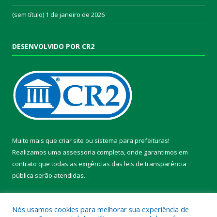
(sem título)
1 de janeiro de 2026
DESENVOLVIDO POR CR2
Muito mais que
criar site
ou
sistema para prefeituras
!
Realizamos uma
assessoria
completa, onde garantimos em
contrato que todas as exigências das
leis de transparência
pública
serão atendidas.
Conheça o
PNTP
e o
Radar da Transparência Pública
Nós usamos cookies para melhorar sua experiência de