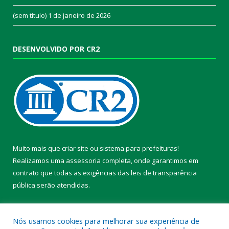
(sem título)
1 de janeiro de 2026
DESENVOLVIDO POR CR2
Muito mais que
criar site
ou
sistema para prefeituras
!
Realizamos uma
assessoria
completa, onde garantimos em
contrato que todas as exigências das
leis de transparência
pública
serão atendidas.
Conheça o
PNTP
e o
Radar da Transparência Pública
Nós usamos cookies para melhorar sua experiência de