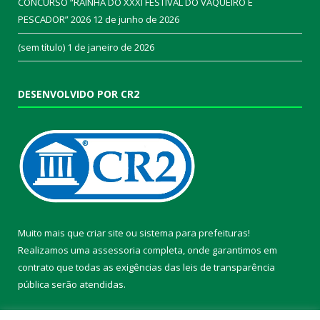
CONCURSO “RAINHA DO XXXI FESTIVAL DO VAQUEIRO E
PESCADOR” 2026
12 de junho de 2026
(sem título)
1 de janeiro de 2026
DESENVOLVIDO POR CR2
Muito mais que
criar site
ou
sistema para prefeituras
!
Realizamos uma
assessoria
completa, onde garantimos em
contrato que todas as exigências das
leis de transparência
pública
serão atendidas.
Conheça o
PNTP
e o
Radar da Transparência Pública