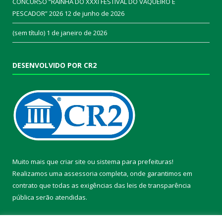
CONCURSO “RAINHA DO XXXI FESTIVAL DO VAQUEIRO E
PESCADOR” 2026
12 de junho de 2026
(sem título)
1 de janeiro de 2026
DESENVOLVIDO POR CR2
Muito mais que
criar site
ou
sistema para prefeituras
!
Realizamos uma
assessoria
completa, onde garantimos em
contrato que todas as exigências das
leis de transparência
pública
serão atendidas.
Conheça o
PNTP
e o
Radar da Transparência Pública