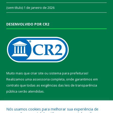
(sem título)
1 de janeiro de 2026
DESENVOLVIDO POR CR2
Muito mais que
criar site
ou
sistema para prefeituras
!
Realizamos uma
assessoria
completa, onde garantimos em
contrato que todas as exigências das
leis de transparência
pública
serão atendidas.
Conheça o
PNTP
e o
Radar da Transparência Pública
Nós usamos cookies para melhorar sua experiência de