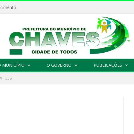
ecimento
 MUNICÍPIO
O GOVERNO
PUBLICAÇÕES
»
338