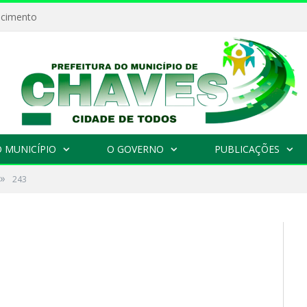
ecimento
 MUNICÍPIO
O GOVERNO
PUBLICAÇÕES
»
243