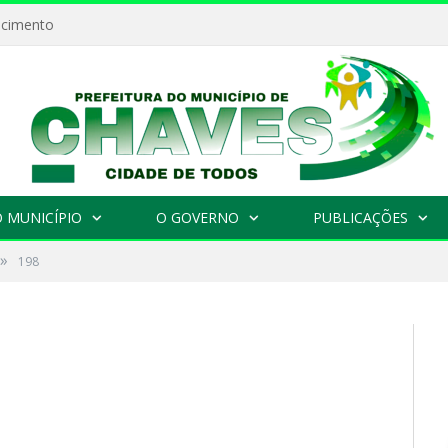
ecimento
 MUNICÍPIO
O GOVERNO
PUBLICAÇÕES
»
198