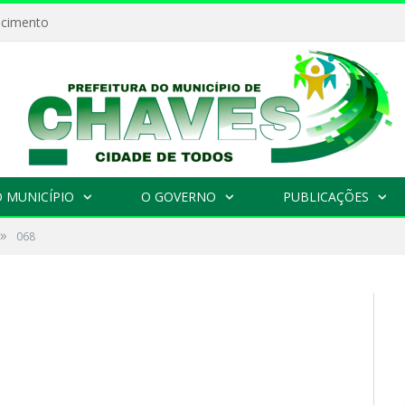
ecimento
 MUNICÍPIO
O GOVERNO
PUBLICAÇÕES
»
068