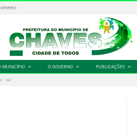
ecimento
 MUNICÍPIO
O GOVERNO
PUBLICAÇÕES
»
047