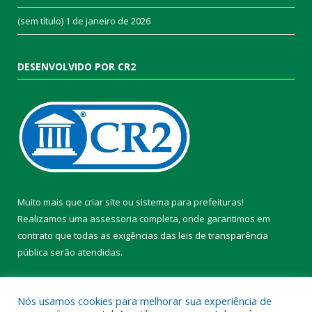
(sem título)
1 de janeiro de 2026
DESENVOLVIDO POR CR2
Muito mais que
criar site
ou
sistema para prefeituras
!
Realizamos uma
assessoria
completa, onde garantimos em
contrato que todas as exigências das
leis de transparência
pública
serão atendidas.
Conheça o
PNTP
e o
Radar da Transparência Pública
Nós usamos cookies para melhorar sua experiência de