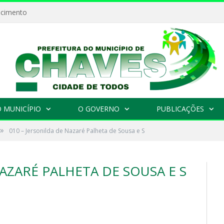
ecimento
 MUNICÍPIO
O GOVERNO
PUBLICAÇÕES
»
010 – Jersonilda de Nazaré Palheta de Sousa e S
NAZARÉ PALHETA DE SOUSA E S