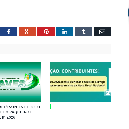
tter
Facebook
Google+
Pinterest
LinkedIn
Tumblr
Email
SO “RAINHA DO XXXI
L DO VAQUEIRO E
R” 2026