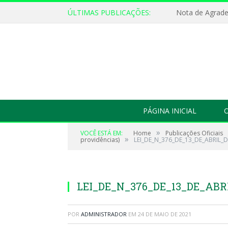
ÚLTIMAS PUBLICAÇÕES:
Nota de Agrad
PÁGINA INICIAL
O
»
VOCÊ ESTÁ EM:
Home
Publicações Oficiais
»
providências)
LEI_DE_N_376_DE_13_DE_ABRIL_
LEI_DE_N_376_DE_13_DE_ABR
POR
ADMINISTRADOR
EM
24 DE MAIO DE 2021