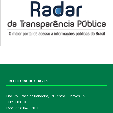
PREFEITURA DE CHAVES
End.: Av. Praça da Bandeira, SN Centro – Chaves PA
CEP: 68880 .000
Fone: (91) 98428-2031