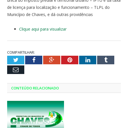
única do imposto predial e territorial urbano – IPTU e da taxa
de licença para localização e funcionamento – TLPL do
Município de Chaves, e dá outras providências
Clique aqui para visualizar
COMPARTILHAR:
Twitter
Facebook
Google+
Pinterest
LinkedIn
Tumblr
Email
CONTEÚDO RELACIONADO