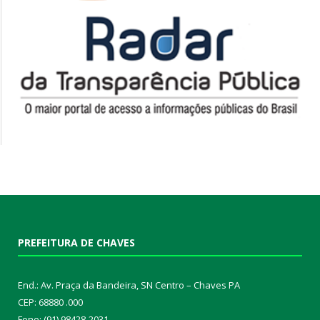
PREFEITURA DE CHAVES
End.: Av. Praça da Bandeira, SN Centro – Chaves PA
CEP: 68880 .000
Fone: (91) 98428-2031