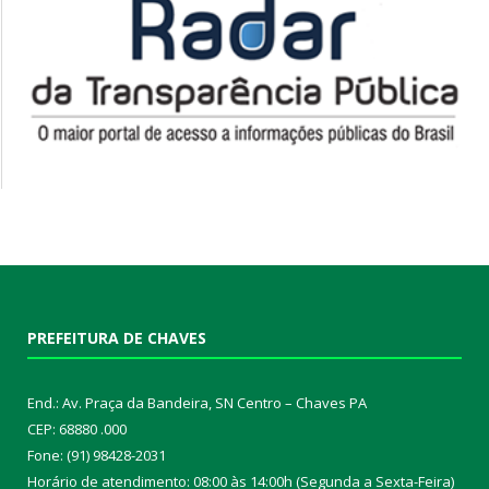
PREFEITURA DE CHAVES
End.: Av. Praça da Bandeira, SN Centro – Chaves PA
CEP: 68880 .000
Fone: (91) 98428-2031
Horário de atendimento: 08:00 às 14:00h (Segunda a Sexta-Feira)