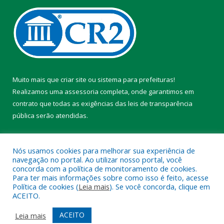
Muito mais que
criar site
ou
sistema para prefeituras
!
Realizamos uma
assessoria
completa, onde garantimos em
contrato que todas as exigências das
leis de transparência
pública
serão atendidas.
Conheça o
PNTP
e o
Radar da Transparência Pública
Nós usamos cookies para melhorar sua experiência de
navegação no portal. Ao utilizar nosso portal, você
concorda com a política de monitoramento de cookies.
Para ter mais informações sobre como isso é feito, acesse
Política de cookies (
Leia mais
). Se você concorda, clique em
Todos os direitos reservados a Prefeitura Municipal de Chaves.
ACEITO.
Mapa do Site
Acessar Área Administrativa
ACEITO
Leia mais
Acessar Webmail