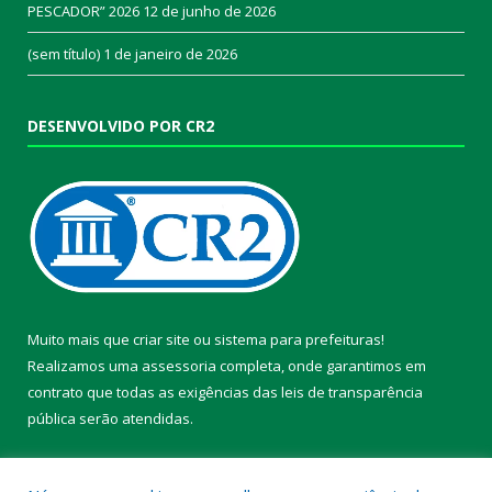
PESCADOR” 2026
12 de junho de 2026
(sem título)
1 de janeiro de 2026
DESENVOLVIDO POR CR2
Muito mais que
criar site
ou
sistema para prefeituras
!
Realizamos uma
assessoria
completa, onde garantimos em
contrato que todas as exigências das
leis de transparência
pública
serão atendidas.
Conheça o
PNTP
e o
Radar da Transparência Pública