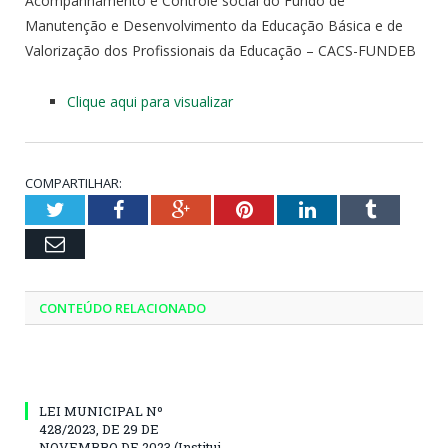
Acompanhamento e Controle social do Fundo de
Manutenção e Desenvolvimento da Educação Básica e de
Valorização dos Profissionais da Educação – CACS-FUNDEB
Clique aqui para visualizar
COMPARTILHAR:
Twitter
Facebook
Google+
Pinterest
LinkedIn
Tumblr
Email
CONTEÚDO RELACIONADO
LEI MUNICIPAL Nº
428/2023, DE 29 DE
NOVEMBRO DE 2023 (Institui