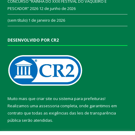
CONCURSO “RAINHA DO XXXI FESTIVAL DO VAQUEIRO E
PESCADOR” 2026
12 de junho de 2026
(sem título)
1 de janeiro de 2026
DESENVOLVIDO POR CR2
Muito mais que
criar site
ou
sistema para prefeituras
!
Realizamos uma
assessoria
completa, onde garantimos em
contrato que todas as exigências das
leis de transparência
pública
serão atendidas.
Conheça o
PNTP
e o
Radar da Transparência Pública