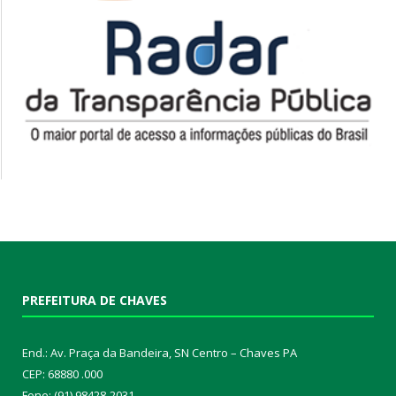
PREFEITURA DE CHAVES
End.: Av. Praça da Bandeira, SN Centro – Chaves PA
CEP: 68880 .000
Fone: (91) 98428-2031