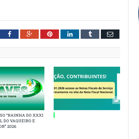
tter
Facebook
Google+
Pinterest
LinkedIn
Tumblr
Email
SO “RAINHA DO XXXI
L DO VAQUEIRO E
R” 2026