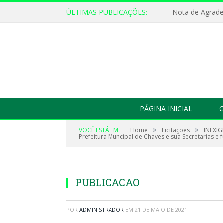
ÚLTIMAS PUBLICAÇÕES:
Nota de Agrad
PÁGINA INICIAL
O
»
»
VOCÊ ESTÁ EM:
Home
Licitações
INEXIG
Prefeitura Muncipal de Chaves e sua Secretarias e 
PUBLICACAO
POR
ADMINISTRADOR
EM
21 DE MAIO DE 2021