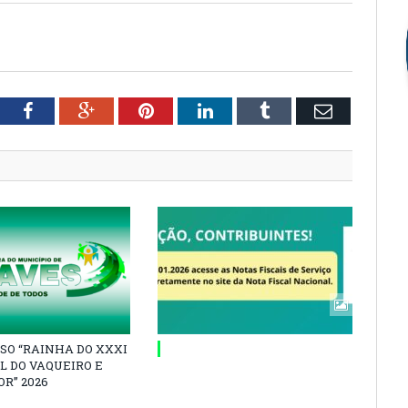
tter
Facebook
Google+
Pinterest
LinkedIn
Tumblr
Email
SO “RAINHA DO XXXI
L DO VAQUEIRO E
R” 2026