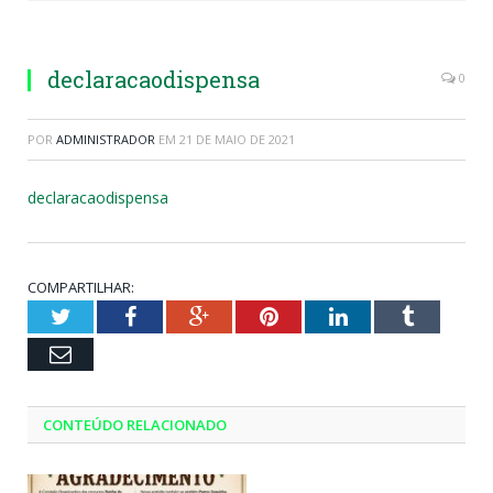
declaracaodispensa
0
POR
ADMINISTRADOR
EM
21 DE MAIO DE 2021
declaracaodispensa
COMPARTILHAR:
Twitter
Facebook
Google+
Pinterest
LinkedIn
Tumblr
Email
CONTEÚDO RELACIONADO