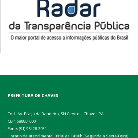
PREFEITURA DE CHAVES
End.: Av. Praça da Bandeira, SN Centro – Chaves PA
CEP: 68880 .000
Fone: (91) 98428-2031
Horário de atendimento: 08:00 às 14:00h (Segunda a Sexta-Feira)