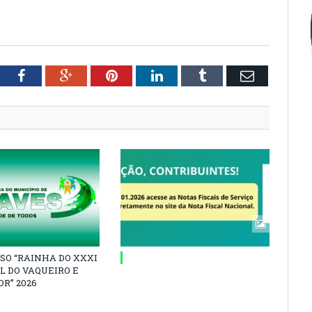
tter
Facebook
Google+
Pinterest
LinkedIn
Tumblr
Email
SO “RAINHA DO XXXI
L DO VAQUEIRO E
R” 2026