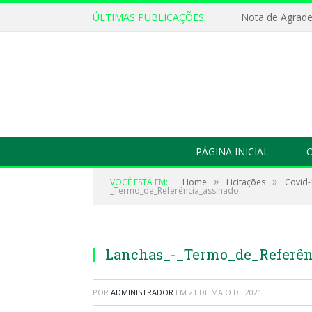
ÚLTIMAS PUBLICAÇÕES:
Nota de Agrad
PÁGINA INICIAL
O
»
»
VOCÊ ESTÁ EM:
Home
Licitações
Covid-
_Termo_de_Referência_assinado
Lanchas_-_Termo_de_Referên
POR
ADMINISTRADOR
EM
21 DE MAIO DE 2021