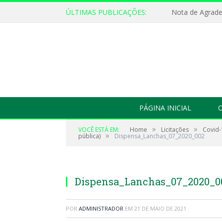
ÚLTIMAS PUBLICAÇÕES:
Nota de Agrad
PÁGINA INICIAL
O
»
»
VOCÊ ESTÁ EM:
Home
Licitações
Covid-
»
pública)
Dispensa_Lanchas_07_2020_002
Dispensa_Lanchas_07_2020_0
POR
ADMINISTRADOR
EM
21 DE MAIO DE 2021