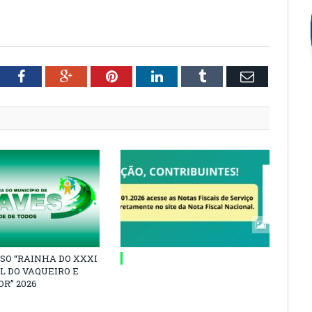
tter
Facebook
Google+
Pinterest
LinkedIn
Tumblr
Email
SO “RAINHA DO XXXI
L DO VAQUEIRO E
R” 2026