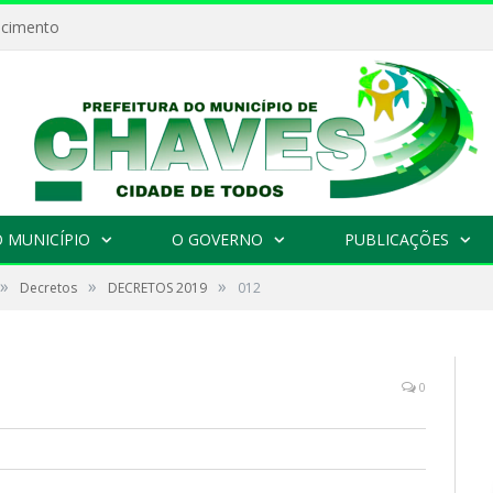
ecimento
 MUNICÍPIO
O GOVERNO
PUBLICAÇÕES
»
»
»
Decretos
DECRETOS 2019
012
0