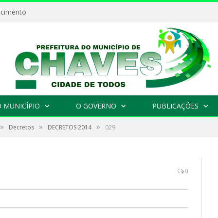
ecimento
 MUNICÍPIO
O GOVERNO
PUBLICAÇÕES
»
»
»
Decretos
DECRETOS 2014
029
0