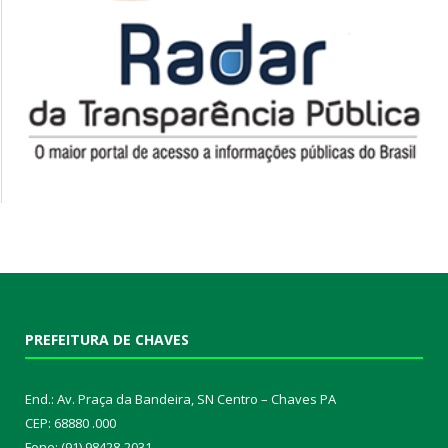
PREFEITURA DE CHAVES
End.: Av. Praça da Bandeira, SN Centro – Chaves PA
CEP: 68880 .000
Fone: (91) 98428-2031