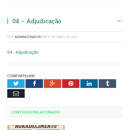
04 – Adjudicação
0
POR
ADMINISTRADOR
EM
21 DE MAIO DE 2021
04 - Adjudicação
COMPARTILHAR:
Twitter
Facebook
Google+
Pinterest
LinkedIn
Tumblr
Email
CONTEÚDO RELACIONADO