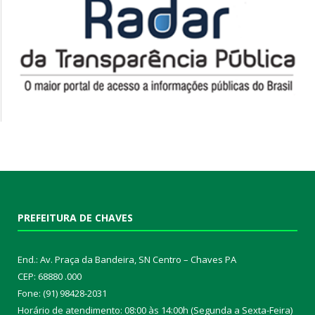
PREFEITURA DE CHAVES
End.: Av. Praça da Bandeira, SN Centro – Chaves PA
CEP: 68880 .000
Fone: (91) 98428-2031
Horário de atendimento: 08:00 às 14:00h (Segunda a Sexta-Feira)