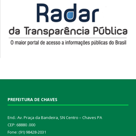
PREFEITURA DE CHAVES
End.: Av. Praça da Bandeira, SN Centro – Chaves PA
CEP: 68880 .000
Fone: (91) 98428-2031