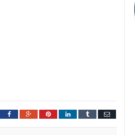
tter
Facebook
Google+
Pinterest
LinkedIn
Tumblr
Email