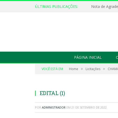
ÚLTIMAS PUBLICAÇÕES:
Nota de Agrad
PÁGINA INICIAL
O
»
»
VOCÊ ESTÁ EM:
Home
Licitações
CHAMA
EDITAL (1)
POR
ADMINISTRADOR
EM
21 DE SETEMBRO DE 2022