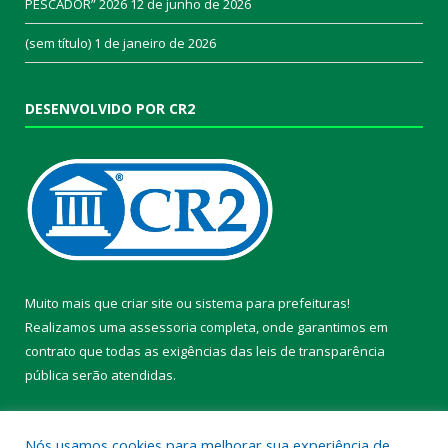
PESCADOR” 2026
12 de junho de 2026
(sem título)
1 de janeiro de 2026
DESENVOLVIDO POR CR2
Muito mais que
criar site
ou
sistema para prefeituras
!
Realizamos uma
assessoria
completa, onde garantimos em
contrato que todas as exigências das
leis de transparência
pública
serão atendidas.
Conheça o
PNTP
e o
Radar da Transparência Pública
Nós usamos cookies para melhorar sua experiência de