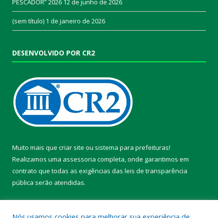
PESCADOR” 2026
12 de junho de 2026
(sem título)
1 de janeiro de 2026
DESENVOLVIDO POR CR2
Muito mais que
criar site
ou
sistema para prefeituras
!
Realizamos uma
assessoria
completa, onde garantimos em
contrato que todas as exigências das
leis de transparência
pública
serão atendidas.
Conheça o
PNTP
e o
Radar da Transparência Pública
Nós usamos cookies para melhorar sua experiência de