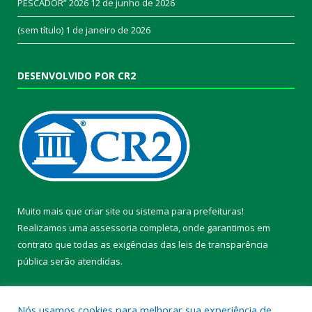
PESCADOR” 2026
12 de junho de 2026
(sem título)
1 de janeiro de 2026
DESENVOLVIDO POR CR2
Muito mais que
criar site
ou
sistema para prefeituras
!
Realizamos uma
assessoria
completa, onde garantimos em
contrato que todas as exigências das
leis de transparência
pública
serão atendidas.
Conheça o
PNTP
e o
Radar da Transparência Pública
Nós usamos cookies para melhorar sua experiência de